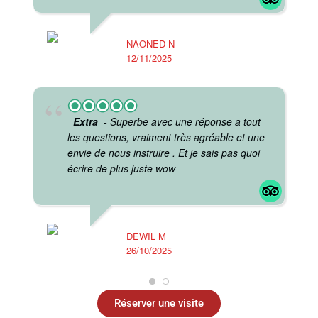
J
10
NAONED N
12/11/2025
Extra
- Superbe avec une réponse a tout
les questions, vraiment très agréable et une
envie de nous instruire . Et je sais pas quoi
écrire de plus juste wow
DEWIL M
26/10/2025
J
17
Réserver une visite