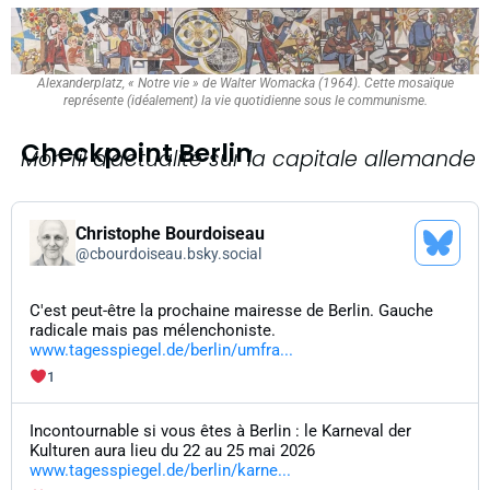
Alexanderplatz, « Notre vie » de Walter Womacka (1964). Cette mosaïque
représente (idéalement) la vie quotidienne sous le communisme.
Checkpoint Berlin
Mon fil d'actualité sur la capitale allemande
Christophe Bourdoiseau
@
cbourdoiseau.bsky.social
C'est peut-être la prochaine mairesse de Berlin. Gauche
radicale mais pas mélenchoniste.
www.tagesspiegel.de/berlin/umfra...
1
Incontournable si vous êtes à Berlin : le Karneval der
Kulturen aura lieu du 22 au 25 mai 2026
www.tagesspiegel.de/berlin/karne...