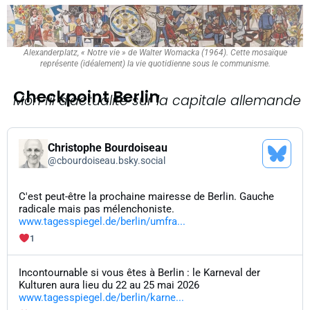
Alexanderplatz, « Notre vie » de Walter Womacka (1964). Cette mosaïque
représente (idéalement) la vie quotidienne sous le communisme.
Checkpoint Berlin
Mon fil d'actualité sur la capitale allemande
Christophe Bourdoiseau
@
cbourdoiseau.bsky.social
C'est peut-être la prochaine mairesse de Berlin. Gauche
radicale mais pas mélenchoniste.
www.tagesspiegel.de/berlin/umfra...
1
Incontournable si vous êtes à Berlin : le Karneval der
Kulturen aura lieu du 22 au 25 mai 2026
www.tagesspiegel.de/berlin/karne...