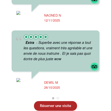
J
10
NAONED N
12/11/2025
Extra
- Superbe avec une réponse a tout
les questions, vraiment très agréable et une
envie de nous instruire . Et je sais pas quoi
écrire de plus juste wow
DEWIL M
26/10/2025
J
17
Réserver une visite